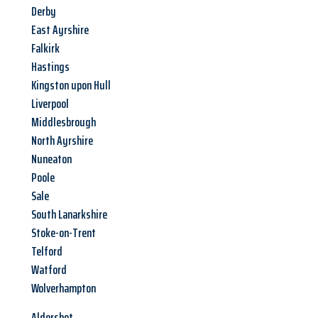
Derby
East Ayrshire
Falkirk
Hastings
Kingston upon Hull
Liverpool
Middlesbrough
North Ayrshire
Nuneaton
Poole
Sale
South Lanarkshire
Stoke-on-Trent
Telford
Watford
Wolverhampton
Aldershot