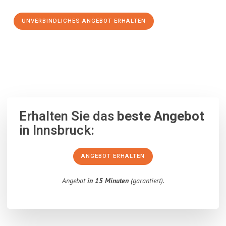
UNVERBINDLICHES ANGEBOT ERHALTEN
100% unverbindlich
– Garantiert eine Antwort
innerhalb von 15
Minuten
.
Erhalten Sie das
beste Angebot
in Innsbruck:
ANGEBOT ERHALTEN
Angebot
in 15 Minuten
(garantiert).