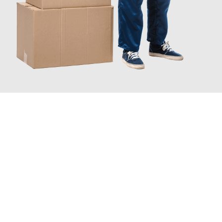
JETZT ANFRAGEN
Erleben Sie mit Umzugsmeister Gerste Innsbruck, wie
einfach
und stressfrei Ihr Umzug Innsbruck Cambridge
sein kann. Unser
Expertenteam steht bereit, um Ihnen einen reibungslosen
Übergang in Ihr neues Zuhause zu garantieren.