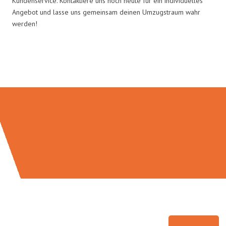
Kundenservice. Kontaktiere uns noch heute für ein individuelles
Angebot und lasse uns gemeinsam deinen Umzugstraum wahr
werden!
Umzugsmeister Gerste in Zahlen: