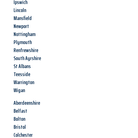
Ipswich
Lincoln
Mansfield
Newport
Nottingham
Plymouth
Renfrewshire
South Ayrshire
St Albans
Teesside
Warrington
Wigan
Aberdeenshire
Belfast
Bolton
Bristol
Colchester