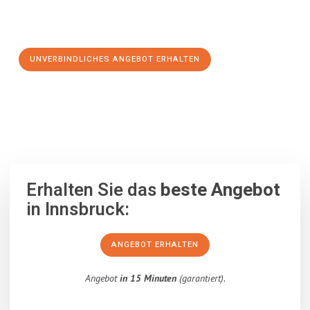
Schritt zu einem stressfreien Umzug nach Dumfries and
Galloway machen:
UNVERBINDLICHES ANGEBOT ERHALTEN
100% unverbindlich
– Garantiert eine Antwort
innerhalb von 15
Minuten
.
Erhalten Sie das
beste Angebot
in Innsbruck:
ANGEBOT ERHALTEN
Angebot
in 15 Minuten
(garantiert).