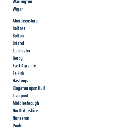
Warrington
Wigan
Aberdeenshire
Belfast
Bolton
Bristol
Colchester
Derby
East Ayrshire
Falkirk
Hastings
Kingston upon Hull
Liverpool
Middlesbrough
North Ayrshire
Nuneaton
Poole