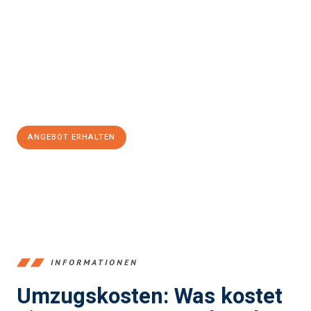
und stressfrei Ihr Umzug Innsbruck South Lanarkshire
sein
kann. Unser Expertenteam steht bereit, um Ihnen einen
reibungslosen Übergang in Ihr neues Zuhause zu garantieren.
Jetzt
unverbindliches Angebot
erhalten &
100€ sparen:
ANGEBOT ERHALTEN
+43512387039
INFORMATIONEN
Umzugskosten: Was kostet