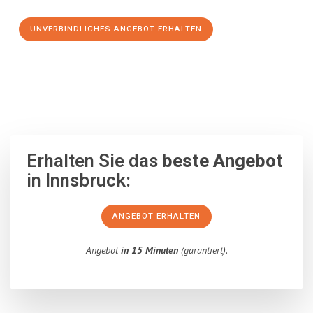
UNVERBINDLICHES ANGEBOT ERHALTEN
100% unverbindlich
– Garantiert eine Antwort
innerhalb von 15
Minuten
.
Erhalten Sie das
beste Angebot
in Innsbruck:
ANGEBOT ERHALTEN
Angebot
in 15 Minuten
(garantiert).