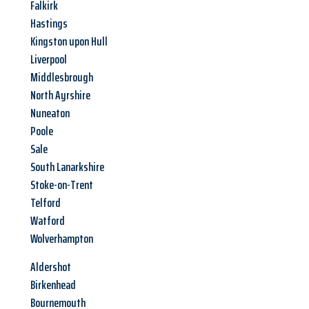
Falkirk
Hastings
Kingston upon Hull
Liverpool
Middlesbrough
North Ayrshire
Nuneaton
Poole
Sale
South Lanarkshire
Stoke-on-Trent
Telford
Watford
Wolverhampton
Aldershot
Birkenhead
Bournemouth