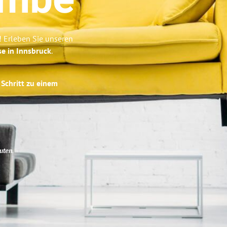
ombe
 Erleben Sie unseren
se in Innsbruck
.
 Schritt zu einem
uten
.