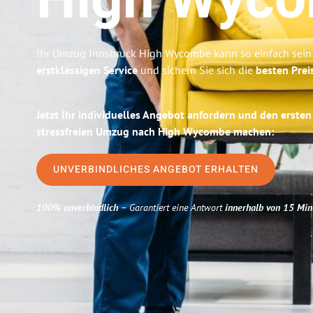
High Wyc
Ihr Umzug Innsbruck High Wycombe kann so einfach sein!
erstklassigen Service
und sichern Sie sich die
besten Prei
Jetzt Ihr individuelles Angebot anfordern und den ersten
stressfreien Umzug nach High Wycombe machen:
UNVERBINDLICHES ANGEBOT ERHALTEN
100% unverbindlich
– Garantiert eine Antwort
innerhalb von 15 Min