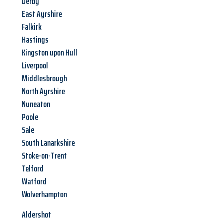
Derby
East Ayrshire
Falkirk
Hastings
Kingston upon Hull
Liverpool
Middlesbrough
North Ayrshire
Nuneaton
Poole
Sale
South Lanarkshire
Stoke-on-Trent
Telford
Watford
Wolverhampton
Aldershot