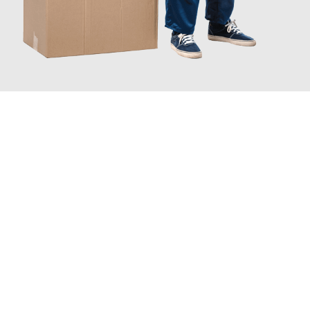
JETZT ANFRAGEN
Erleben Sie mit Umzugsmeister Gerste Innsbruck, wie
einfach
und stressfrei Ihr Umzug Innsbruck Bradford
sein kann. Unser
Expertenteam steht bereit, um Ihnen einen reibungslosen
Übergang in Ihr neues Zuhause zu garantieren.