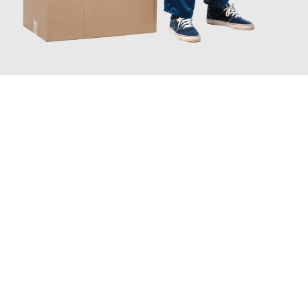
JETZT ANFRAGEN
Erleben Sie mit Umzugsmeister Gerste Innsbruck, wie
einfach
und stressfrei Ihr Umzug Innsbruck Ipswich
sein kann. Unser
Expertenteam steht bereit, um Ihnen einen reibungslosen
Übergang in Ihr neues Zuhause zu garantieren.
Jetzt
unverbindliches Angebot
erhalten &
100€ sparen: