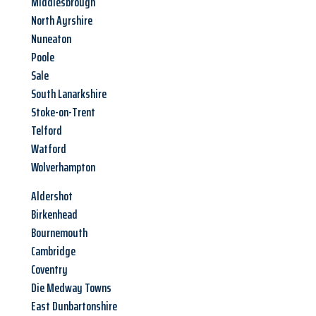
Middlesbrough
North Ayrshire
Nuneaton
Poole
Sale
South Lanarkshire
Stoke-on-Trent
Telford
Watford
Wolverhampton
Aldershot
Birkenhead
Bournemouth
Cambridge
Coventry
Die Medway Towns
East Dunbartonshire