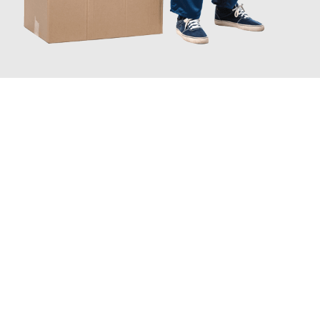
JETZT ANFRAGEN
Erleben Sie mit Umzugsmeister Gerste Innsbruck, wie
einfach
und stressfrei Ihr Umzug Innsbruck Grimsby
sein kann. Unser
Expertenteam steht bereit, um Ihnen einen reibungslosen
Übergang in Ihr neues Zuhause zu garantieren.
Jetzt
unverbindliches Angebot
erhalten &
100€ sparen: