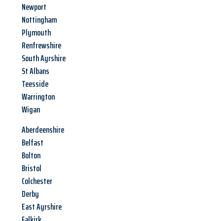
Newport
Nottingham
Plymouth
Renfrewshire
South Ayrshire
St Albans
Teesside
Warrington
Wigan
Aberdeenshire
Belfast
Bolton
Bristol
Colchester
Derby
East Ayrshire
Falkirk