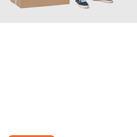
JETZT ANFRAGEN
Erleben Sie mit Umzugsmeister Gerste Innsbruck, wie
einfach
und stressfrei Ihr Umzug Innsbruck York
sein kann. Unser
Expertenteam steht bereit, um Ihnen einen reibungslosen
Übergang in Ihr neues Zuhause zu garantieren.
Jetzt
unverbindliches Angebot
erhalten &
100€ sparen: